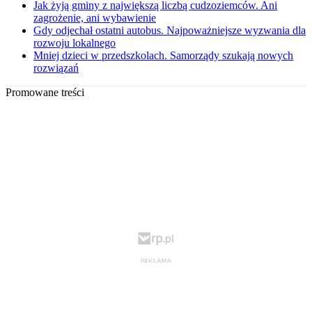
Jak żyją gminy z największą liczbą cudzoziemców. Ani
zagrożenie, ani wybawienie
Gdy odjechał ostatni autobus. Najpoważniejsze wyzwania dla
rozwoju lokalnego
Mniej dzieci w przedszkolach. Samorządy szukają nowych
rozwiązań
Promowane treści