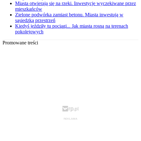
Miasta otwierają się na rzeki. Inwestycje wyczekiwane przez
mieszkańców
Zielone podwórka zamiast betonu. Miasta inwestują w
sąsiedzką przestrzeń
Kiedyś jeździły tu pociągi... Jak miasta rosną na terenach
pokolejowych
Promowane treści