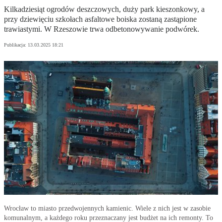
Kilkadziesiąt ogrodów deszczowych, duży park kieszonkowy, a
przy dziewięciu szkołach asfaltowe boiska zostaną zastąpione
trawiastymi. W Rzeszowie trwa odbetonowywanie podwórek.
Publikacja:
13.03.2025 18:21
Wrocław to miasto przedwojennych kamienic. Wiele z nich jest w zasobie
komunalnym, a każdego roku przeznaczany jest budżet na ich remonty. To