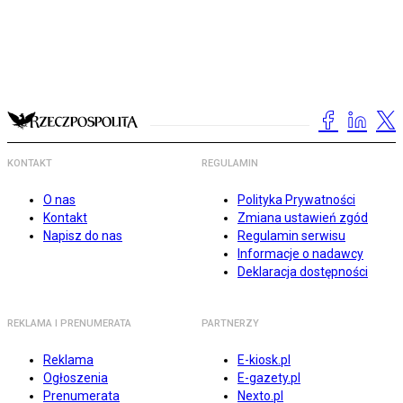
KONTAKT
REGULAMIN
O nas
Polityka Prywatności
Kontakt
Zmiana ustawień zgód
Napisz do nas
Regulamin serwisu
Informacje o nadawcy
Deklaracja dostępności
REKLAMA I PRENUMERATA
PARTNERZY
Reklama
E-kiosk.pl
Ogłoszenia
E-gazety.pl
Prenumerata
Nexto.pl