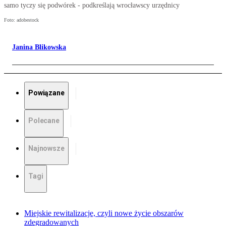
samo tyczy się podwórek - podkreślają wrocławscy urzędnicy
Foto: adobestock
Janina Blikowska
Powiązane
Polecane
Najnowsze
Tagi
Miejskie rewitalizacje, czyli nowe życie obszarów
zdegradowanych