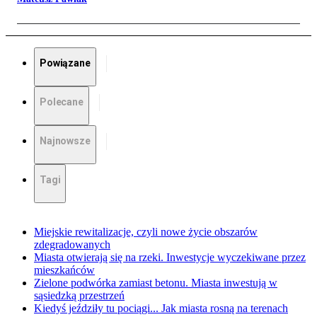
Powiązane
Polecane
Najnowsze
Tagi
Miejskie rewitalizacje, czyli nowe życie obszarów
zdegradowanych
Miasta otwierają się na rzeki. Inwestycje wyczekiwane przez
mieszkańców
Zielone podwórka zamiast betonu. Miasta inwestują w
sąsiedzką przestrzeń
Kiedyś jeździły tu pociągi... Jak miasta rosną na terenach