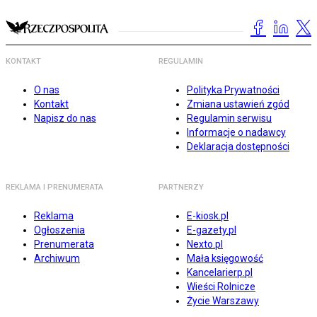
KONTAKT
REGULAMIN
O nas
Polityka Prywatności
Kontakt
Zmiana ustawień zgód
Napisz do nas
Regulamin serwisu
Informacje o nadawcy
Deklaracja dostępności
REKLAMA I PRENUMERATA
PARTNERZY
Reklama
E-kiosk.pl
Ogłoszenia
E-gazety.pl
Prenumerata
Nexto.pl
Archiwum
Mała księgowość
Kancelarierp.pl
Wieści Rolnicze
Życie Warszawy