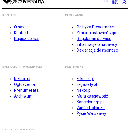
KONTAKT
REGULAMIN
O nas
Polityka Prywatności
Kontakt
Zmiana ustawień zgód
Napisz do nas
Regulamin serwisu
Informacje o nadawcy
Deklaracja dostępności
REKLAMA I PRENUMERATA
PARTNERZY
Reklama
E-kiosk.pl
Ogłoszenia
E-gazety.pl
Prenumerata
Nexto.pl
Archiwum
Mała księgowość
Kancelarierp.pl
Wieści Rolnicze
Życie Warszawy