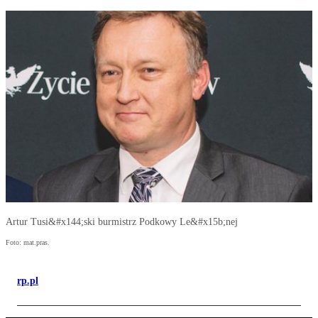
Artur Tusi&#x144;ski burmistrz Podkowy Le&#x15b;nej
Foto: mat.pras.
rp.pl