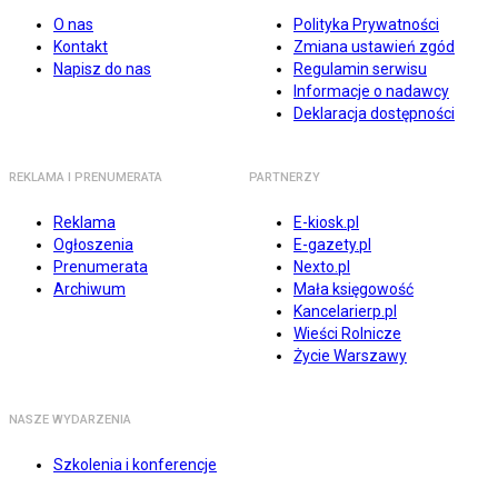
O nas
Polityka Prywatności
Kontakt
Zmiana ustawień zgód
Napisz do nas
Regulamin serwisu
Informacje o nadawcy
Deklaracja dostępności
REKLAMA I PRENUMERATA
PARTNERZY
Reklama
E-kiosk.pl
Ogłoszenia
E-gazety.pl
Prenumerata
Nexto.pl
Archiwum
Mała księgowość
Kancelarierp.pl
Wieści Rolnicze
Życie Warszawy
NASZE WYDARZENIA
Szkolenia i konferencje