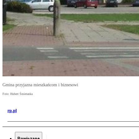
Gmina przyjazna mieszkańcom i biznesowi
Foto: Hubert Śmietanka
rp.pl
Powiązane