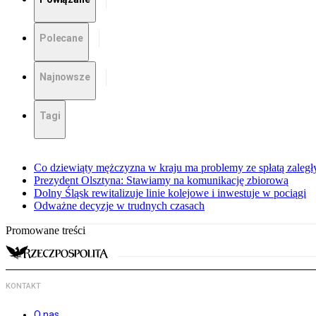
Polecane
Najnowsze
Tagi
Co dziewiąty mężczyzna w kraju ma problemy ze spłatą zaleg
Prezydent Olsztyna: Stawiamy na komunikację zbiorową
Dolny Śląsk rewitalizuje linie kolejowe i inwestuje w pociągi
Odważne decyzje w trudnych czasach
Promowane treści
KONTAKT
O nas