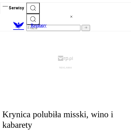
Serwisy
R
egiony
Krynica polubiła misski, wino i
kabarety