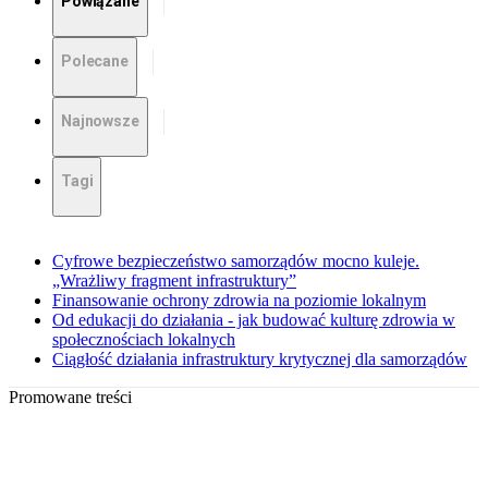
Powiązane
Polecane
Najnowsze
Tagi
Cyfrowe bezpieczeństwo samorządów mocno kuleje.
„Wrażliwy fragment infrastruktury”
Finansowanie ochrony zdrowia na poziomie lokalnym
Od edukacji do działania - jak budować kulturę zdrowia w
społecznościach lokalnych
Ciągłość działania infrastruktury krytycznej dla samorządów
Promowane treści