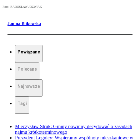
Foto: RADOSLAW JOZWIAK
Janina Blikowska
Powiązane
Polecane
Najnowsze
Tagi
Mieczysław Struk: Gminy powinny decydować o zasadach
najmu krótkoterminowego
Prezydent Legnicy: Wspieramy wspólnoty mieszkaniowe w