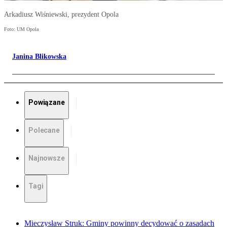
Arkadiusz Wiśniewski, prezydent Opola
Foto: UM Opola
Janina Blikowska
Powiązane
Polecane
Najnowsze
Tagi
Mieczysław Struk: Gminy powinny decydować o zasadach