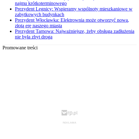
najmu krótkoterminowego
Prezydent Legnicy: Wspieramy wspólnoty mieszkaniowe w
zabytkowych budynkach
Prezydent Włocławka: Elektrownia może otworzyć nową,
złotą erę naszego miasta
Prezydent Tarnowa: Najważniejsze, żeby obsługa zadłużenia
nie była zbyt droga
Promowane treści