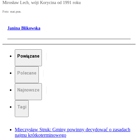
Mirosław Lech, wójt Korycina od 1991 roku
Foto: mat.pras.
Janina Blikowska
Powiązane
Polecane
Najnowsze
Tagi
Mieczysław Struk: Gminy powinny decydować o zasadach
najmu krótkoterminowego