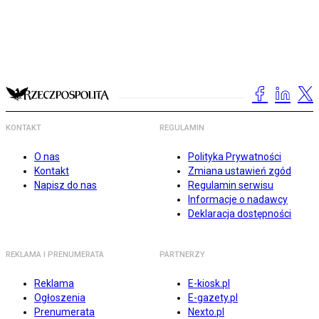
KONTAKT
REGULAMIN
O nas
Polityka Prywatności
Kontakt
Zmiana ustawień zgód
Napisz do nas
Regulamin serwisu
Informacje o nadawcy
Deklaracja dostępności
REKLAMA I PRENUMERATA
PARTNERZY
Reklama
E-kiosk.pl
Ogłoszenia
E-gazety.pl
Prenumerata
Nexto.pl