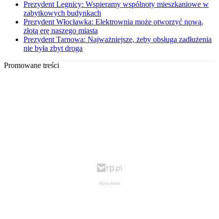
Prezydent Legnicy: Wspieramy wspólnoty mieszkaniowe w
zabytkowych budynkach
Prezydent Włocławka: Elektrownia może otworzyć nową,
złotą erę naszego miasta
Prezydent Tarnowa: Najważniejsze, żeby obsługa zadłużenia
nie była zbyt droga
Promowane treści