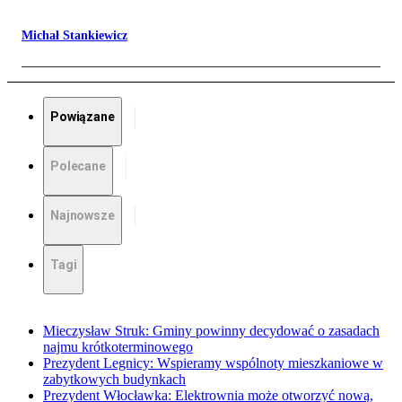
Michał Stankiewicz
Powiązane
Polecane
Najnowsze
Tagi
Mieczysław Struk: Gminy powinny decydować o zasadach
najmu krótkoterminowego
Prezydent Legnicy: Wspieramy wspólnoty mieszkaniowe w
zabytkowych budynkach
Prezydent Włocławka: Elektrownia może otworzyć nową,