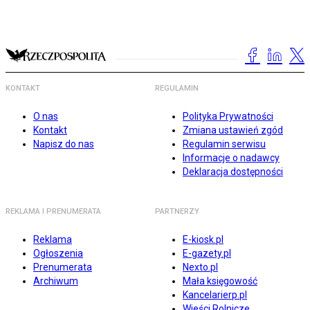
KONTAKT
REGULAMIN
O nas
Polityka Prywatności
Kontakt
Zmiana ustawień zgód
Napisz do nas
Regulamin serwisu
Informacje o nadawcy
Deklaracja dostępności
REKLAMA I PRENUMERATA
PARTNERZY
Reklama
E-kiosk.pl
Ogłoszenia
E-gazety.pl
Prenumerata
Nexto.pl
Archiwum
Mała księgowość
Kancelarierp.pl
Wieści Rolnicze