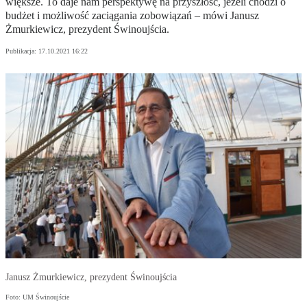
większe. To daje nam perspektywę na przyszłość, jeżeli chodzi o
budżet i możliwość zaciągania zobowiązań – mówi Janusz
Żmurkiewicz, prezydent Świnoujścia.
Publikacja:
17.10.2021 16:22
Janusz Żmurkiewicz, prezydent Świnoujścia
Foto: UM Świnoujście