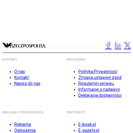
KONTAKT
REGULAMIN
O nas
Polityka Prywatności
Kontakt
Zmiana ustawień zgód
Napisz do nas
Regulamin serwisu
Informacje o nadawcy
Deklaracja dostępności
REKLAMA I PRENUMERATA
PARTNERZY
Reklama
E-kiosk.pl
Ogłoszenia
E-gazety.pl