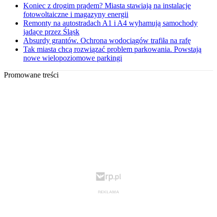
Koniec z drogim prądem? Miasta stawiają na instalacje
fotowoltaiczne i magazyny energii
Remonty na autostradach A1 i A4 wyhamują samochody
jadące przez Śląsk
Absurdy grantów. Ochrona wodociągów trafiła na rafę
Tak miasta chcą rozwiązać problem parkowania. Powstają
nowe wielopoziomowe parkingi
Promowane treści