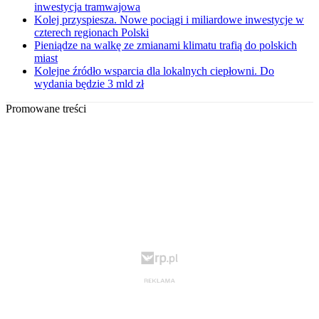
inwestycja tramwajowa
Kolej przyspiesza. Nowe pociągi i miliardowe inwestycje w
czterech regionach Polski
Pieniądze na walkę ze zmianami klimatu trafią do polskich
miast
Kolejne źródło wsparcia dla lokalnych ciepłowni. Do
wydania będzie 3 mld zł
Promowane treści