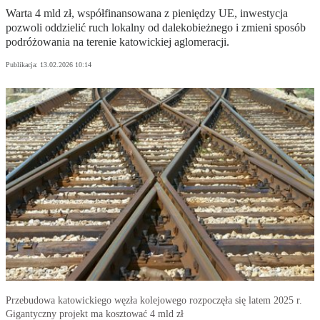
Warta 4 mld zł, współfinansowana z pieniędzy UE, inwestycja
pozwoli oddzielić ruch lokalny od dalekobieżnego i zmieni sposób
podróżowania na terenie katowickiej aglomeracji.
Publikacja:
13.02.2026 10:14
Przebudowa katowickiego węzła kolejowego rozpoczęła się latem 2025 r.
Gigantyczny projekt ma kosztować 4 mld zł