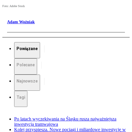
Foto: Adobe Stock
Adam Woźniak
Powiązane
Polecane
Najnowsze
Tagi
Po latach wyczekiwania na Śląsku rusza najważniejsza
inwestycja tramwajowa
Kolej przyspiesza. Nowe pociągi i miliardowe inwestycje w