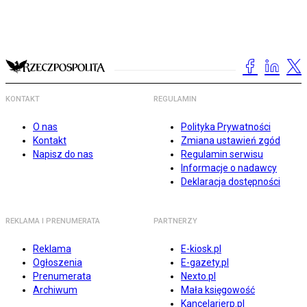
KONTAKT
REGULAMIN
O nas
Polityka Prywatności
Kontakt
Zmiana ustawień zgód
Napisz do nas
Regulamin serwisu
Informacje o nadawcy
Deklaracja dostępności
REKLAMA I PRENUMERATA
PARTNERZY
Reklama
E-kiosk.pl
Ogłoszenia
E-gazety.pl
Prenumerata
Nexto.pl
Archiwum
Mała księgowość
Kancelarierp.pl