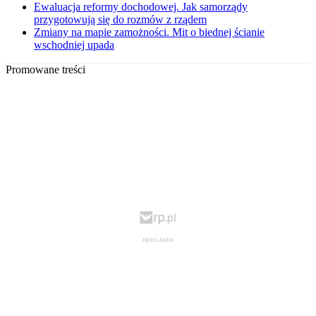
Ewaluacja reformy dochodowej. Jak samorządy
przygotowują się do rozmów z rządem
Zmiany na mapie zamożności. Mit o biednej ścianie
wschodniej upada
Promowane treści