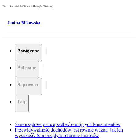
Foto: fot. AdobeStock / Henryk Niestrój
Janina Blikowska
Powiązane
Polecane
Najnowsze
Tagi
Samorządowcy chcą zadbać o unijnych konsumentów
Przewidywalność dochodów jest równie ważna, jak ich
wysokość. Samorządy o reformie finansów