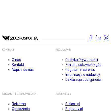
KONTAKT
REGULAMIN
O nas
Polityka Prywatności
Kontakt
Zmiana ustawień zgód
Napisz do nas
Regulamin serwisu
Informacje o nadawcy
Deklaracja dostępności
REKLAMA I PRENUMERATA
PARTNERZY
Reklama
E-kiosk.pl
Ogłoszenia
E-gazety.pl