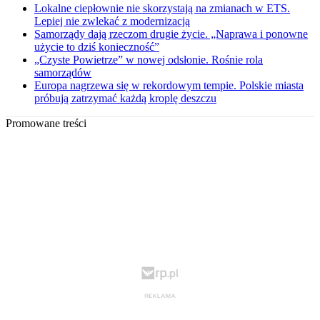
Lokalne ciepłownie nie skorzystają na zmianach w ETS.
Lepiej nie zwlekać z modernizacją
Samorządy dają rzeczom drugie życie. „Naprawa i ponowne
użycie to dziś konieczność”
„Czyste Powietrze” w nowej odsłonie. Rośnie rola
samorządów
Europa nagrzewa się w rekordowym tempie. Polskie miasta
próbują zatrzymać każdą kroplę deszczu
Promowane treści