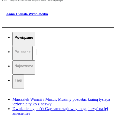
Foto: Urząd Marszałkowski Województwa Dolnośląskiego
Anna Cieślak-Wróblewska
Powiązane
Polecane
Najnowsze
Tagi
Marszałek Warmii i Mazur: Musimy pozostać krainą tysiąca
jezior nie tylko z nazwy
Dwukadencyjność: Czy samorządowcy mogą liczyć na jej
zniesienie?