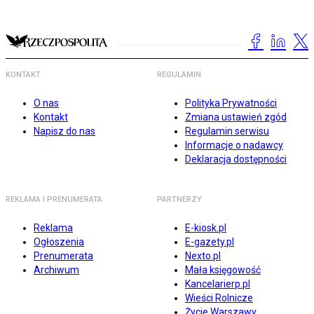
KONTAKT
REGULAMIN
O nas
Polityka Prywatności
Kontakt
Zmiana ustawień zgód
Napisz do nas
Regulamin serwisu
Informacje o nadawcy
Deklaracja dostępności
REKLAMA I PRENUMERATA
PARTNERZY
Reklama
E-kiosk.pl
Ogłoszenia
E-gazety.pl
Prenumerata
Nexto.pl
Archiwum
Mała księgowość
Kancelarierp.pl
Wieści Rolnicze
Życie Warszawy