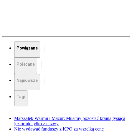
Powiązane
Polecane
Najnowsze
Tagi
Marszałek Warmii i Mazur: Musimy pozostać krainą tysiąca
jezior nie tylko z nazwy
Nie wydawać funduszy z KPO za wszelką cenę