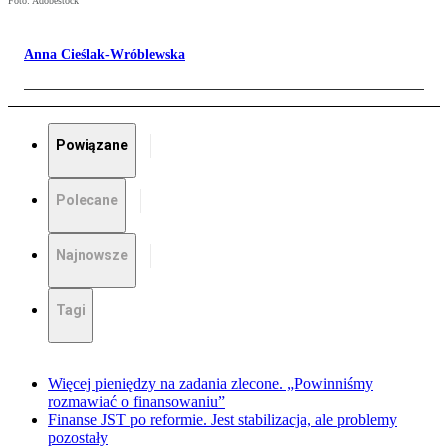
Foto: Adobestock
Anna Cieślak-Wróblewska
Powiązane
Polecane
Najnowsze
Tagi
Więcej pieniędzy na zadania zlecone. „Powinniśmy
rozmawiać o finansowaniu”
Finanse JST po reformie. Jest stabilizacja, ale problemy
pozostały