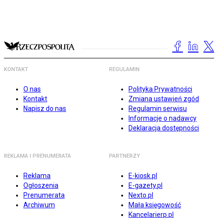
KONTAKT
REGULAMIN
O nas
Polityka Prywatności
Kontakt
Zmiana ustawień zgód
Napisz do nas
Regulamin serwisu
Informacje o nadawcy
Deklaracja dostępności
REKLAMA I PRENUMERATA
PARTNERZY
Reklama
E-kiosk.pl
Ogłoszenia
E-gazety.pl
Prenumerata
Nexto.pl
Archiwum
Mała księgowość
Kancelarierp.pl