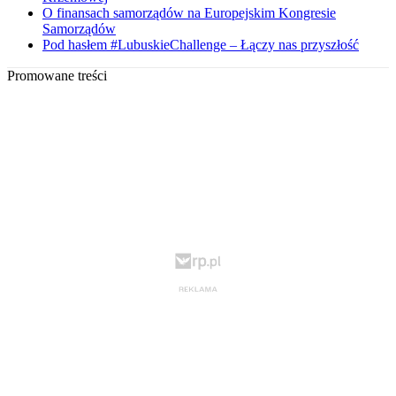
O finansach samorządów na Europejskim Kongresie
Samorządów
Pod hasłem #LubuskieChallenge – Łączy nas przyszłość
Promowane treści