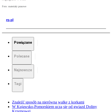
Foto: materiały prasowe
rp.pl
Powiązane
Polecane
Najnowsze
Tagi
Znaleźć sposób na nierówną walkę z korkami
W Kujawsko-Pomorskiem uczą się od gwiazd Doliny
Krzemowej