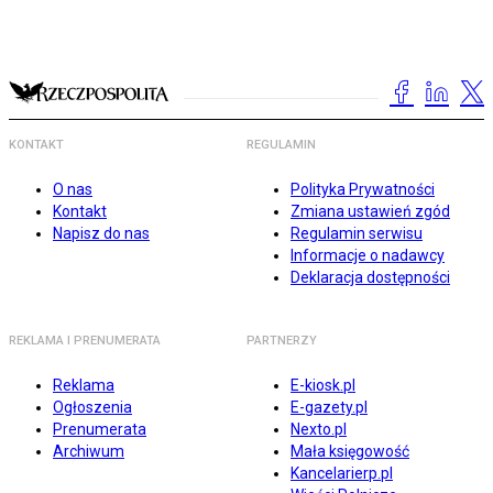
KONTAKT
REGULAMIN
O nas
Polityka Prywatności
Kontakt
Zmiana ustawień zgód
Napisz do nas
Regulamin serwisu
Informacje o nadawcy
Deklaracja dostępności
REKLAMA I PRENUMERATA
PARTNERZY
Reklama
E-kiosk.pl
Ogłoszenia
E-gazety.pl
Prenumerata
Nexto.pl
Archiwum
Mała księgowość
Kancelarierp.pl