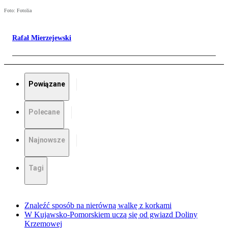
Foto: Fotolia
Rafał Mierzejewski
Powiązane
Polecane
Najnowsze
Tagi
Znaleźć sposób na nierówną walkę z korkami
W Kujawsko-Pomorskiem uczą się od gwiazd Doliny
Krzemowej