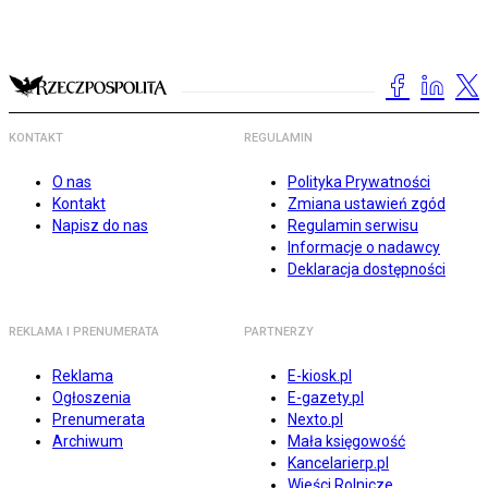
KONTAKT
REGULAMIN
O nas
Polityka Prywatności
Kontakt
Zmiana ustawień zgód
Napisz do nas
Regulamin serwisu
Informacje o nadawcy
Deklaracja dostępności
REKLAMA I PRENUMERATA
PARTNERZY
Reklama
E-kiosk.pl
Ogłoszenia
E-gazety.pl
Prenumerata
Nexto.pl
Archiwum
Mała księgowość
Kancelarierp.pl
Wieści Rolnicze