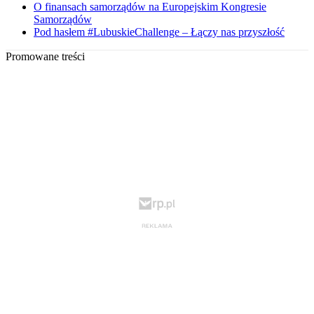
O finansach samorządów na Europejskim Kongresie
Samorządów
Pod hasłem #LubuskieChallenge – Łączy nas przyszłość
Promowane treści