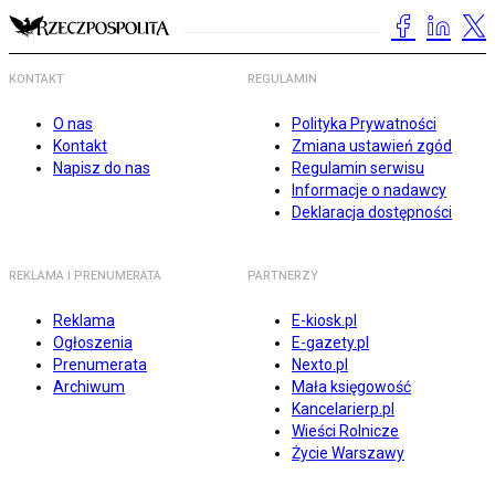
KONTAKT
REGULAMIN
O nas
Polityka Prywatności
Kontakt
Zmiana ustawień zgód
Napisz do nas
Regulamin serwisu
Informacje o nadawcy
Deklaracja dostępności
REKLAMA I PRENUMERATA
PARTNERZY
Reklama
E-kiosk.pl
Ogłoszenia
E-gazety.pl
Prenumerata
Nexto.pl
Archiwum
Mała księgowość
Kancelarierp.pl
Wieści Rolnicze
Życie Warszawy