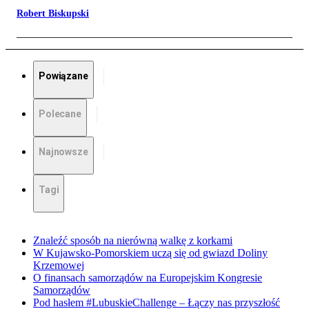
Robert Biskupski
Powiązane
Polecane
Najnowsze
Tagi
Znaleźć sposób na nierówną walkę z korkami
W Kujawsko-Pomorskiem uczą się od gwiazd Doliny
Krzemowej
O finansach samorządów na Europejskim Kongresie
Samorządów
Pod hasłem #LubuskieChallenge – Łączy nas przyszłość