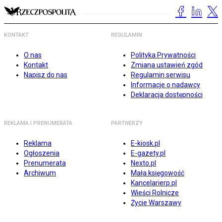
KONTAKT
REGULAMIN
O nas
Polityka Prywatności
Kontakt
Zmiana ustawień zgód
Napisz do nas
Regulamin serwisu
Informacje o nadawcy
Deklaracja dostępności
REKLAMA I PRENUMERATA
PARTNERZY
Reklama
E-kiosk.pl
Ogłoszenia
E-gazety.pl
Prenumerata
Nexto.pl
Archiwum
Mała księgowość
Kancelarierp.pl
Wieści Rolnicze
Życie Warszawy