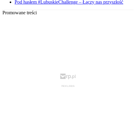
Pod hasłem #LubuskieChallenge – Łączy nas przyszłość
Promowane treści