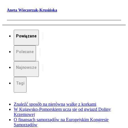
Aneta Wieczerzak-Krusińska
Powiązane
Polecane
Najnowsze
Tagi
Znaleźć sposób na nierówną walkę z korkami
W Kujawsko-Pomorskiem uczą się od gwiazd Doliny
Krzemowej
O finansach samorządów na Europejskim Kongresie
Samorządów