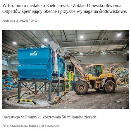
W Promniku niedaleko Kielc powstał Zakład Unieszkodliwiania
Odpadów spełniający obecne i przyszłe wymagania środowiskowe.
Publikacja:
27.03.2017 00:00
Inwestycja w Promniku kosztowała 50 milionów złotych.
Foto: Rzeczpospolita, Bartosz Grol Bartosz Grol