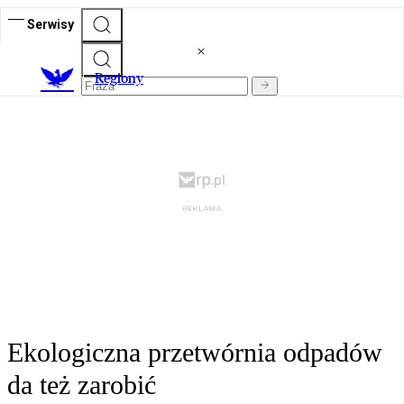
Serwisy
R
egiony
Ekologiczna przetwórnia odpadów
da też zarobić