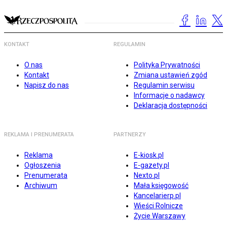
KONTAKT
REGULAMIN
O nas
Polityka Prywatności
Kontakt
Zmiana ustawień zgód
Napisz do nas
Regulamin serwisu
Informacje o nadawcy
Deklaracja dostępności
REKLAMA I PRENUMERATA
PARTNERZY
Reklama
E-kiosk.pl
Ogłoszenia
E-gazety.pl
Prenumerata
Nexto.pl
Archiwum
Mała księgowość
Kancelarierp.pl
Wieści Rolnicze
Życie Warszawy