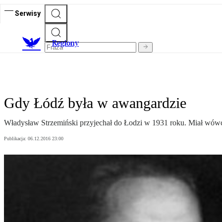
Serwisy
R
egiony
Gdy Łódź była w awangardzie
Władysław Strzemiński przyjechał do Łodzi w 1931 roku. Miał wówcz
Publikacja:
06.12.2016 23:00