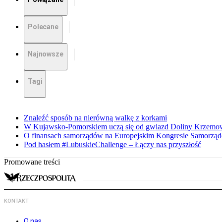
Polecane
Najnowsze
Tagi
Znaleźć sposób na nierówną walkę z korkami
W Kujawsko-Pomorskiem uczą się od gwiazd Doliny Krzemo
O finansach samorządów na Europejskim Kongresie Samorzą
Pod hasłem #LubuskieChallenge – Łączy nas przyszłość
Promowane treści
KONTAKT
O nas