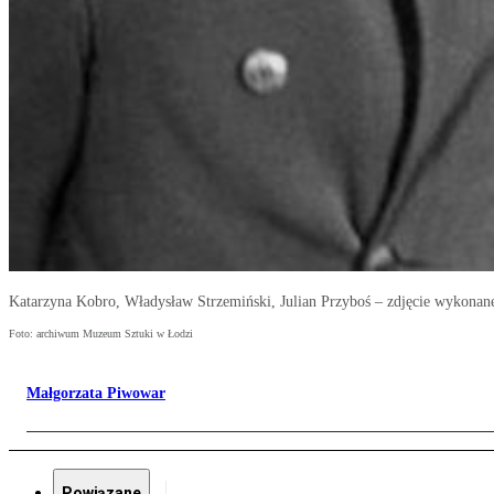
Katarzyna Kobro, Władysław Strzemiński, Julian Przyboś – zdjęcie wykonan
Foto: archiwum Muzeum Sztuki w Łodzi
Małgorzata Piwowar
Powiązane