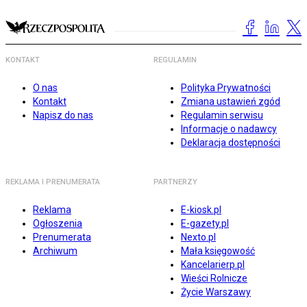
KONTAKT
REGULAMIN
O nas
Polityka Prywatności
Kontakt
Zmiana ustawień zgód
Napisz do nas
Regulamin serwisu
Informacje o nadawcy
Deklaracja dostępności
REKLAMA I PRENUMERATA
PARTNERZY
Reklama
E-kiosk.pl
Ogłoszenia
E-gazety.pl
Prenumerata
Nexto.pl
Archiwum
Mała księgowość
Kancelarierp.pl
Wieści Rolnicze
Życie Warszawy