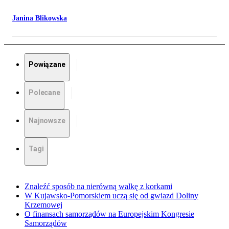
Janina Blikowska
Powiązane
Polecane
Najnowsze
Tagi
Znaleźć sposób na nierówną walkę z korkami
W Kujawsko-Pomorskiem uczą się od gwiazd Doliny
Krzemowej
O finansach samorządów na Europejskim Kongresie
Samorządów