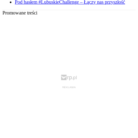
Pod hasłem #LubuskieChallenge – Łączy nas przyszłość
Promowane treści