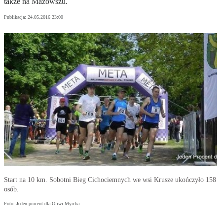
także na Mazowszu.
Publikacja:
24.05.2016 23:00
Start na 10 km. Sobotni Bieg Cichociemnych we wsi Krusze ukończyło 158
osób.
Foto: Jeden procent dla Oliwi Myrcha