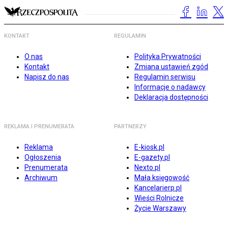
KONTAKT
REGULAMIN
O nas
Polityka Prywatności
Kontakt
Zmiana ustawień zgód
Napisz do nas
Regulamin serwisu
Informacje o nadawcy
Deklaracja dostępności
REKLAMA I PRENUMERATA
PARTNERZY
Reklama
E-kiosk.pl
Ogłoszenia
E-gazety.pl
Prenumerata
Nexto.pl
Archiwum
Mała księgowość
Kancelarierp.pl
Wieści Rolnicze
Życie Warszawy