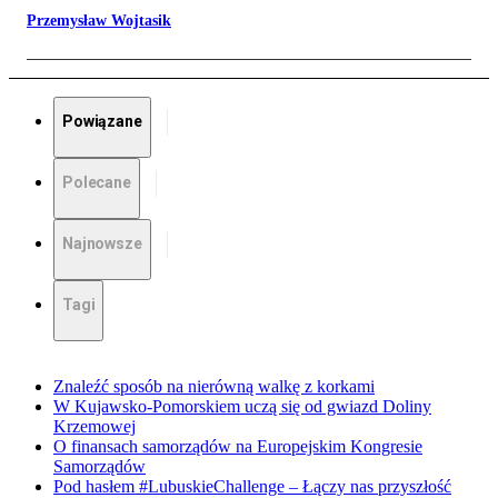
Przemysław Wojtasik
Powiązane
Polecane
Najnowsze
Tagi
Znaleźć sposób na nierówną walkę z korkami
W Kujawsko-Pomorskiem uczą się od gwiazd Doliny
Krzemowej
O finansach samorządów na Europejskim Kongresie
Samorządów
Pod hasłem #LubuskieChallenge – Łączy nas przyszłość