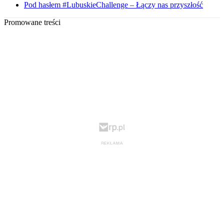
Pod hasłem #LubuskieChallenge – Łączy nas przyszłość
Promowane treści