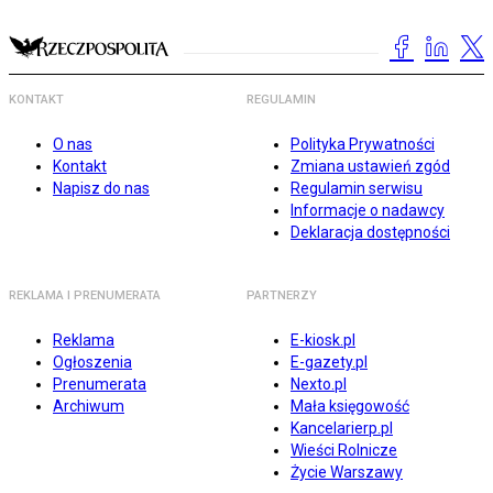
KONTAKT
REGULAMIN
O nas
Polityka Prywatności
Kontakt
Zmiana ustawień zgód
Napisz do nas
Regulamin serwisu
Informacje o nadawcy
Deklaracja dostępności
REKLAMA I PRENUMERATA
PARTNERZY
Reklama
E-kiosk.pl
Ogłoszenia
E-gazety.pl
Prenumerata
Nexto.pl
Archiwum
Mała księgowość
Kancelarierp.pl
Wieści Rolnicze
Życie Warszawy