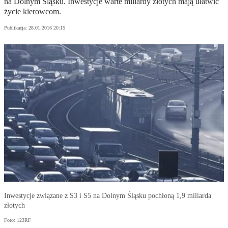
na Dolnym Śląsku. Inwestycje warte miliardy złotych mają ułatwić
życie kierowcom.
Publikacja:
28.01.2016 20:15
Inwestycje związane z S3 i S5 na Dolnym Śląsku pochłoną 1,9 miliarda
złotych
Foto: 123RF