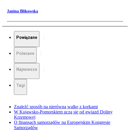
Janina Blikowska
Powiązane
Polecane
Najnowsze
Tagi
Znaleźć sposób na nierówną walkę z korkami
W Kujawsko-Pomorskiem uczą się od gwiazd Doliny
Krzemowej
O finansach samorządów na Europejskim Kongresie
Samorządów