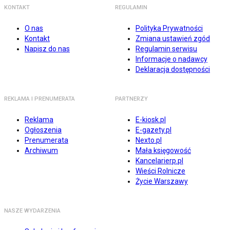
KONTAKT
REGULAMIN
O nas
Polityka Prywatności
Kontakt
Zmiana ustawień zgód
Napisz do nas
Regulamin serwisu
Informacje o nadawcy
Deklaracja dostępności
REKLAMA I PRENUMERATA
PARTNERZY
Reklama
E-kiosk.pl
Ogłoszenia
E-gazety.pl
Prenumerata
Nexto.pl
Archiwum
Mała księgowość
Kancelarierp.pl
Wieści Rolnicze
Życie Warszawy
NASZE WYDARZENIA