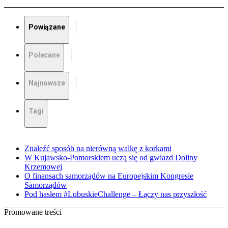
Powiązane
Polecane
Najnowsze
Tagi
Znaleźć sposób na nierówną walkę z korkami
W Kujawsko-Pomorskiem uczą się od gwiazd Doliny
Krzemowej
O finansach samorządów na Europejskim Kongresie
Samorządów
Pod hasłem #LubuskieChallenge – Łączy nas przyszłość
Promowane treści