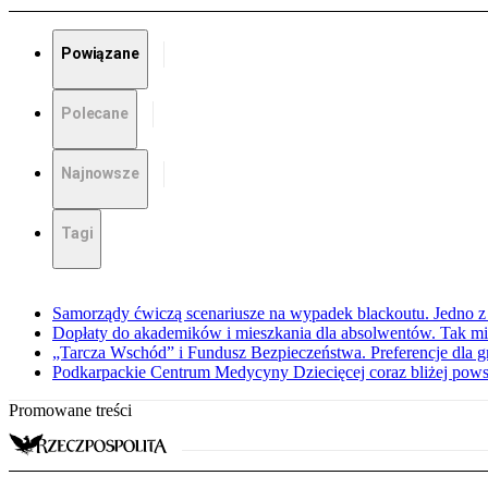
Powiązane
Polecane
Najnowsze
Tagi
Samorządy ćwiczą scenariusze na wypadek blackoutu. Jedno z 
Dopłaty do akademików i mieszkania dla absolwentów. Tak mi
„Tarcza Wschód” i Fundusz Bezpieczeństwa. Preferencje dla g
Podkarpackie Centrum Medycyny Dziecięcej coraz bliżej pows
Promowane treści