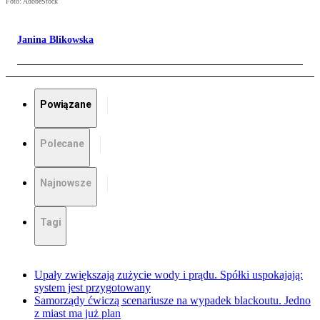
Foto: AdobeStock
Janina Blikowska
Powiązane
Polecane
Najnowsze
Tagi
Upały zwiększają zużycie wody i prądu. Spółki uspokajają:
system jest przygotowany
Samorządy ćwiczą scenariusze na wypadek blackoutu. Jedno
z miast ma już plan