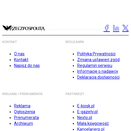
KONTAKT
REGULAMIN
O nas
Polityka Prywatności
Kontakt
Zmiana ustawień zgód
Napisz do nas
Regulamin serwisu
Informacje o nadawcy
Deklaracja dostępności
REKLAMA I PRENUMERATA
PARTNERZY
Reklama
E-kiosk.pl
Ogłoszenia
E-gazety.pl
Prenumerata
Nexto.pl
Archiwum
Mała księgowość
Kancelarierp.pl