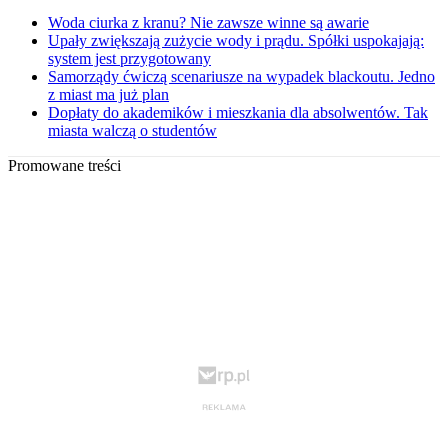
Woda ciurka z kranu? Nie zawsze winne są awarie
Upały zwiększają zużycie wody i prądu. Spółki uspokajają:
system jest przygotowany
Samorządy ćwiczą scenariusze na wypadek blackoutu. Jedno
z miast ma już plan
Dopłaty do akademików i mieszkania dla absolwentów. Tak
miasta walczą o studentów
Promowane treści