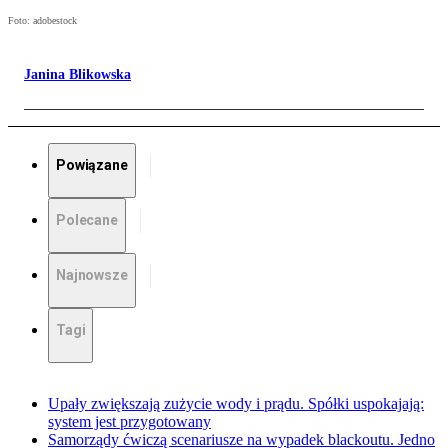
Foto: adobestock
Janina Blikowska
Powiązane
Polecane
Najnowsze
Tagi
Upały zwiększają zużycie wody i prądu. Spółki uspokajają:
system jest przygotowany
Samorządy ćwiczą scenariusze na wypadek blackoutu. Jedno