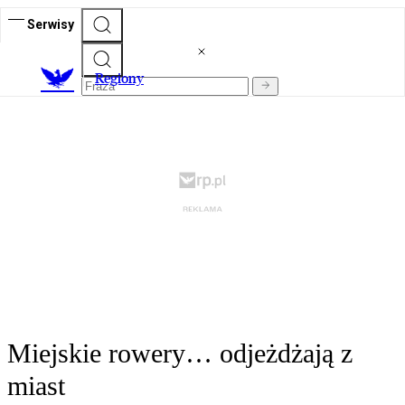
Serwisy
R
egiony
Miejskie rowery… odjeżdżają z
miast