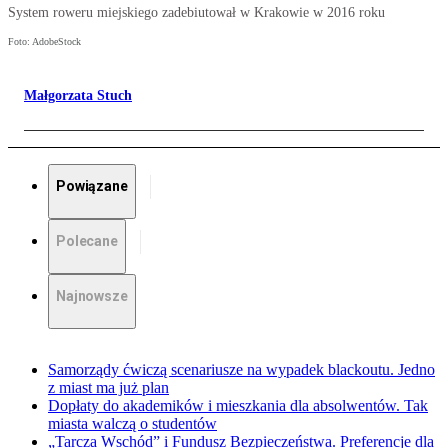
System roweru miejskiego zadebiutował w Krakowie w 2016 roku
Foto: AdobeStock
Małgorzata Stuch
Powiązane
Polecane
Najnowsze
Samorządy ćwiczą scenariusze na wypadek blackoutu. Jedno
z miast ma już plan
Dopłaty do akademików i mieszkania dla absolwentów. Tak
miasta walczą o studentów
„Tarcza Wschód” i Fundusz Bezpieczeństwa. Preferencje dla