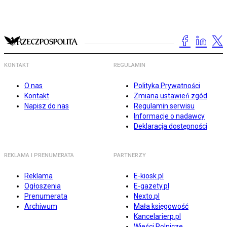
KONTAKT
REGULAMIN
O nas
Polityka Prywatności
Kontakt
Zmiana ustawień zgód
Napisz do nas
Regulamin serwisu
Informacje o nadawcy
Deklaracja dostępności
REKLAMA I PRENUMERATA
PARTNERZY
Reklama
E-kiosk.pl
Ogłoszenia
E-gazety.pl
Prenumerata
Nexto.pl
Archiwum
Mała księgowość
Kancelarierp.pl
Wieści Rolnicze