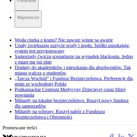
Polecane
Najnowsze
Woda ciurka z kranu? Nie zawsze winne są awarie
Upały zwiększają zużycie wody i prądu. Spółki uspokajają:
system jest przygotowany
Samorządy ćwiczą scenariusze na wypadek blackoutu. Jedno
z miast ma już plan
Dopłaty do akademików i mieszkania dla absolwentów. Tak
miasta walczą o studentów
„Tarcza Wschód” i Fundusz Bezpieczeństwa. Preferencje dla
gmin ze wschodniej Polski
Podkarpackie Centrum Medycyny Dziecięcej coraz bliżej
powstania
Miliardy na lokalne bezpieczeństwo. Ruszył nowy fundusz
dla samorządów
Miliardy na schrony. Ruszył nabór z Funduszu
Bezpieczeństwa i Obronności
Promowane treści