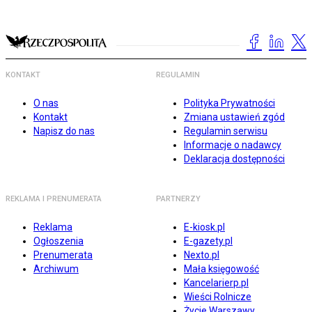
KONTAKT
REGULAMIN
O nas
Polityka Prywatności
Kontakt
Zmiana ustawień zgód
Napisz do nas
Regulamin serwisu
Informacje o nadawcy
Deklaracja dostępności
REKLAMA I PRENUMERATA
PARTNERZY
Reklama
E-kiosk.pl
Ogłoszenia
E-gazety.pl
Prenumerata
Nexto.pl
Archiwum
Mała księgowość
Kancelarierp.pl
Wieści Rolnicze
Życie Warszawy