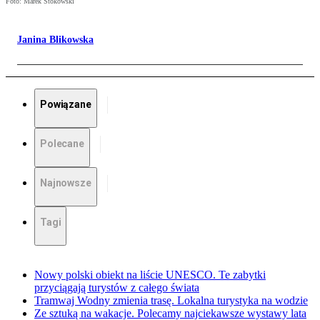
Foto: Marek Stokowski
Janina Blikowska
Powiązane
Polecane
Najnowsze
Tagi
Nowy polski obiekt na liście UNESCO. Te zabytki
przyciągają turystów z całego świata
Tramwaj Wodny zmienia trasę. Lokalna turystyka na wodzie
Ze sztuką na wakacje. Polecamy najciekawsze wystawy lata