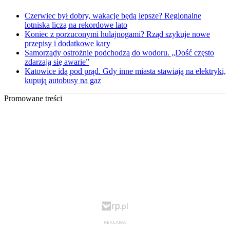
Czerwiec był dobry, wakacje będą lepsze? Regionalne
lotniska liczą na rekordowe lato
Koniec z porzuconymi hulajnogami? Rząd szykuje nowe
przepisy i dodatkowe kary
Samorządy ostrożnie podchodzą do wodoru. „Dość często
zdarzają się awarie”
Katowice idą pod prąd. Gdy inne miasta stawiają na elektryki,
kupują autobusy na gaz
Promowane treści