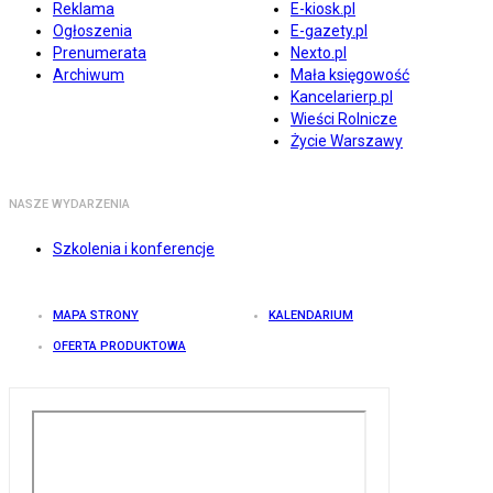
Reklama
E-kiosk.pl
Ogłoszenia
E-gazety.pl
Prenumerata
Nexto.pl
Archiwum
Mała księgowość
Kancelarierp.pl
Wieści Rolnicze
Życie Warszawy
NASZE WYDARZENIA
Szkolenia i konferencje
MAPA STRONY
KALENDARIUM
OFERTA PRODUKTOWA