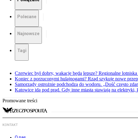
Polecane
Najnowsze
Tagi
Czerwiec był dobry, wakacje będą lepsze? Regionalne lotniska 
Koniec z porzuconymi hulajnogami? Rząd szykuje nowe przep
Samorządy ostrożnie podchodzą do wodoru. „Dość często zdarz
Katowice idą pod prąd. Gdy inne miasta stawiają na elektryki,
Promowane treści
KONTAKT
O nas