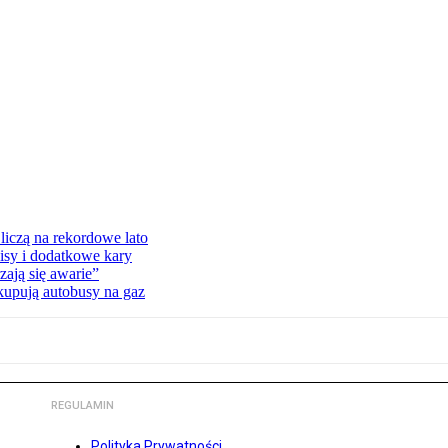
liczą na rekordowe lato
isy i dodatkowe kary
ają się awarie”
 kupują autobusy na gaz
REGULAMIN
Polityka Prywatności