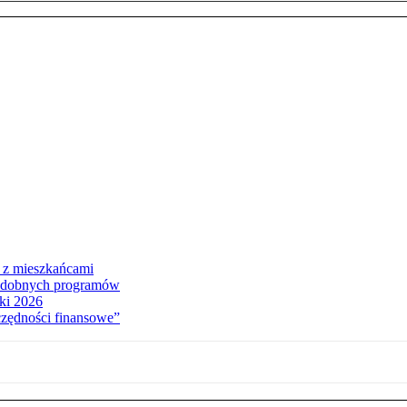
i z mieszkańcami
 podobnych programów
ki 2026
czędności finansowe”