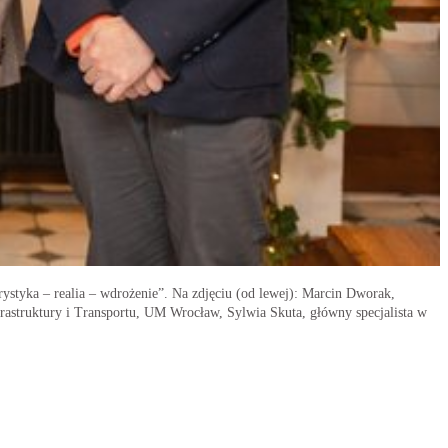
rystyka – realia – wdrożenie”. Na zdjęciu (od lewej): Marcin Dworak,
astruktury i Transportu, UM Wrocław, Sylwia Skuta, główny specjalista w