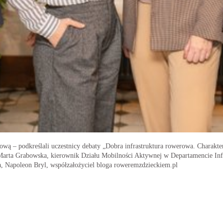
ową – podkreślali uczestnicy debaty „Dobra infrastruktura rowerowa. Charakte
Marta Grabowska, kierownik Działu Mobilności Aktywnej w Departamencie Infr
, Napoleon Bryl, współzałożyciel bloga roweremzdzieckiem.pl