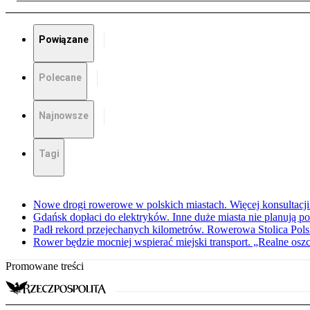
Powiązane
Polecane
Najnowsze
Tagi
Nowe drogi rowerowe w polskich miastach. Więcej konsultacj
Gdańsk dopłaci do elektryków. Inne duże miasta nie planują
Padł rekord przejechanych kilometrów. Rowerowa Stolica Pols
Rower będzie mocniej wspierać miejski transport. „Realne osz
Promowane treści