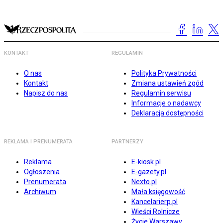
KONTAKT
REGULAMIN
O nas
Polityka Prywatności
Kontakt
Zmiana ustawień zgód
Napisz do nas
Regulamin serwisu
Informacje o nadawcy
Deklaracja dostępności
REKLAMA I PRENUMERATA
PARTNERZY
Reklama
E-kiosk.pl
Ogłoszenia
E-gazety.pl
Prenumerata
Nexto.pl
Archiwum
Mała księgowość
Kancelarierp.pl
Wieści Rolnicze
Życie Warszawy