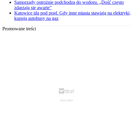
Samorządy ostrożnie podchodzą do wodoru. „Dość często
zdarzają się awarie”
Katowice idą pod prąd. Gdy inne miasta stawiają na elektryki,
kupują autobusy na gaz
Promowane treści