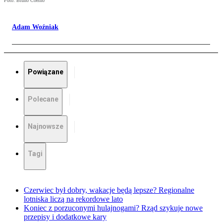
Foto: Bruno Coelho
Adam Woźniak
Powiązane
Polecane
Najnowsze
Tagi
Czerwiec był dobry, wakacje będą lepsze? Regionalne
lotniska liczą na rekordowe lato
Koniec z porzuconymi hulajnogami? Rząd szykuje nowe
przepisy i dodatkowe kary