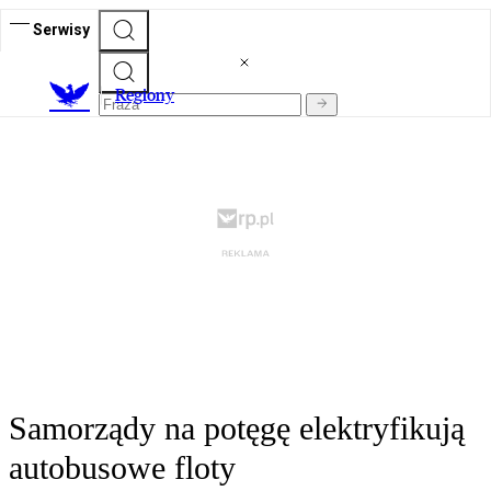
Serwisy
R
egiony
Samorządy na potęgę elektryfikują
autobusowe floty