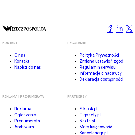
KONTAKT
REGULAMIN
O nas
Polityka Prywatności
Kontakt
Zmiana ustawień zgód
Napisz do nas
Regulamin serwisu
Informacje o nadawcy
Deklaracja dostępności
REKLAMA I PRENUMERATA
PARTNERZY
Reklama
E-kiosk.pl
Ogłoszenia
E-gazety.pl
Prenumerata
Nexto.pl
Archiwum
Mała księgowość
Kancelarierp.pl