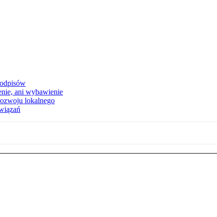
podpisów
enie, ani wybawienie
rozwoju lokalnego
związań