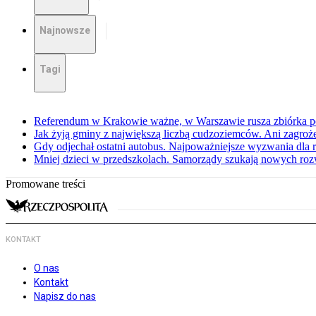
Najnowsze
Tagi
Referendum w Krakowie ważne, w Warszawie rusza zbiórka 
Jak żyją gminy z największą liczbą cudzoziemców. Ani zagroż
Gdy odjechał ostatni autobus. Najpoważniejsze wyzwania dla 
Mniej dzieci w przedszkolach. Samorządy szukają nowych ro
Promowane treści
KONTAKT
O nas
Kontakt
Napisz do nas