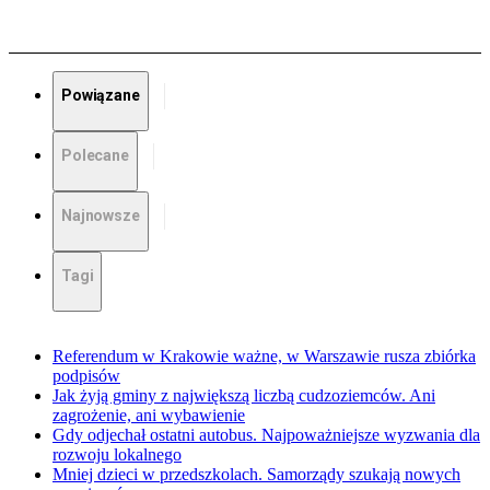
Powiązane
Polecane
Najnowsze
Tagi
Referendum w Krakowie ważne, w Warszawie rusza zbiórka
podpisów
Jak żyją gminy z największą liczbą cudzoziemców. Ani
zagrożenie, ani wybawienie
Gdy odjechał ostatni autobus. Najpoważniejsze wyzwania dla
rozwoju lokalnego
Mniej dzieci w przedszkolach. Samorządy szukają nowych