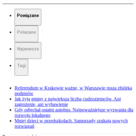
Powiązane
Polecane
Najnowsze
Tagi
Referendum w Krakowie ważne, w Warszawie rusza zbiórka
podpisów
Jak żyją gminy z największą liczbą cudzoziemców. Ani
zagrożenie, ani wybawienie
Gdy odjechał ostatni autobus. Najpoważniejsze wyzwania dla
rozwoju lokalnego
Mniej dzieci w przedszkolach. Samorządy szukają nowych
rozwiązań