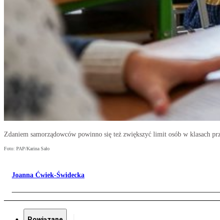
Zdaniem samorządowców powinno się też zwiększyć limit osób w klasach p
Foto: PAP/Karina Sało
Joanna Ćwiek-Świdecka
Powiązane