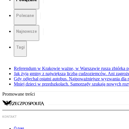
Polecane
Najnowsze
Tagi
Referendum w Krakowie ważne, w Warszawie rusza zbiórka 
Jak żyją gminy z największą liczbą cudzoziemców. Ani zagroż
Gdy odjechał ostatni autobus. Najpoważniejsze wyzwania dla 
Mniej dzieci w przedszkolach. Samorządy szukają nowych ro
Promowane treści
KONTAKT
O nas