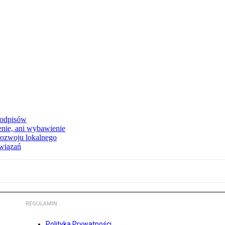
podpisów
enie, ani wybawienie
rozwoju lokalnego
związań
REGULAMIN
Polityka Prywatności