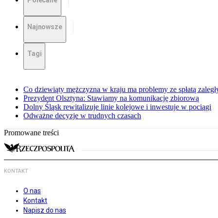
Polecane
Najnowsze
Tagi
Co dziewiąty mężczyzna w kraju ma problemy ze spłatą zaleg
Prezydent Olsztyna: Stawiamy na komunikację zbiorową
Dolny Śląsk rewitalizuje linie kolejowe i inwestuje w pociągi
Odważne decyzje w trudnych czasach
Promowane treści
KONTAKT
O nas
Kontakt
Napisz do nas