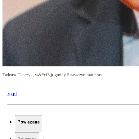
Tadeusz Tkaczyk, w&#xf3;jt gminy Strawczyn mat.pras.
rp.pl
Powiązane