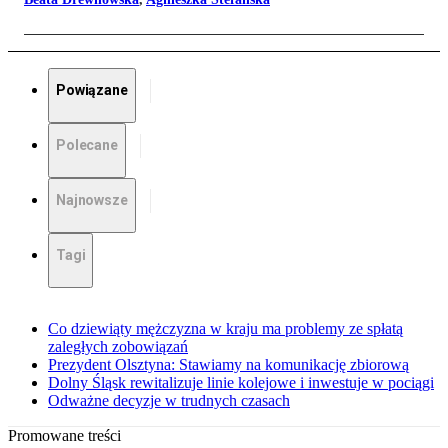
Powiązane
Polecane
Najnowsze
Tagi
Co dziewiąty mężczyzna w kraju ma problemy ze spłatą
zaległych zobowiązań
Prezydent Olsztyna: Stawiamy na komunikację zbiorową
Dolny Śląsk rewitalizuje linie kolejowe i inwestuje w pociągi
Odważne decyzje w trudnych czasach
Promowane treści