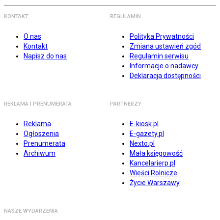
KONTAKT
REGULAMIN
O nas
Polityka Prywatności
Kontakt
Zmiana ustawień zgód
Napisz do nas
Regulamin serwisu
Informacje o nadawcy
Deklaracja dostępności
REKLAMA I PRENUMERATA
PARTNERZY
Reklama
E-kiosk.pl
Ogłoszenia
E-gazety.pl
Prenumerata
Nexto.pl
Archiwum
Mała księgowość
Kancelarierp.pl
Wieści Rolnicze
Życie Warszawy
NASZE WYDARZENIA