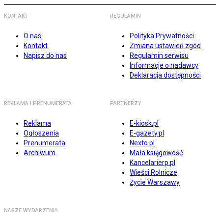
KONTAKT
REGULAMIN
O nas
Polityka Prywatności
Kontakt
Zmiana ustawień zgód
Napisz do nas
Regulamin serwisu
Informacje o nadawcy
Deklaracja dostępności
REKLAMA I PRENUMERATA
PARTNERZY
Reklama
E-kiosk.pl
Ogłoszenia
E-gazety.pl
Prenumerata
Nexto.pl
Archiwum
Mała księgowość
Kancelarierp.pl
Wieści Rolnicze
Życie Warszawy
NASZE WYDARZENIA