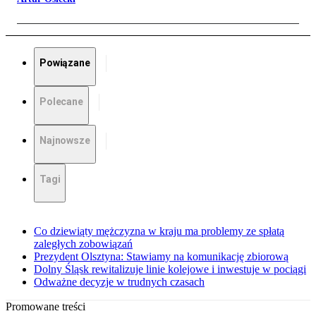
Powiązane
Polecane
Najnowsze
Tagi
Co dziewiąty mężczyzna w kraju ma problemy ze spłatą
zaległych zobowiązań
Prezydent Olsztyna: Stawiamy na komunikację zbiorową
Dolny Śląsk rewitalizuje linie kolejowe i inwestuje w pociągi
Odważne decyzje w trudnych czasach
Promowane treści